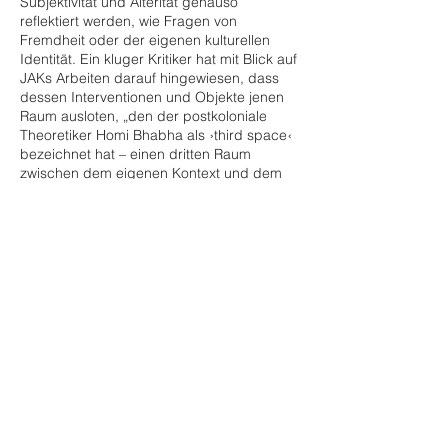
Subjektivität und Alterität genauso
reflektiert werden, wie Fragen von
Fremdheit oder der eigenen kulturellen
Identität. Ein kluger Kritiker hat mit Blick auf
JAKs Arbeiten darauf hingewiesen, dass
dessen Interventionen und Objekte jenen
Raum ausloten, „den der postkoloniale
Theoretiker Homi Bhabha als ›third space‹
bezeichnet hat – einen dritten Raum
zwischen dem eigenen Kontext und dem
Fremden und Exotischen, an dem sich die
Definitionen und Grenzen selbst aufzulösen
beginnen“.
JAK ist Kunst. Wenn man JAK fragt, ob das
stimmt, bekommt man keine Antwort
sondern eine Frage. Ist JAK nun ein
Konzept? Manchmal ein
menschgewordener Künstler? Manchmal
eine literarische Romanfigur? Man darf
hoffen. Nicht auf Antworten vielleicht,
sondern auf viele neue Fragen, von denen
man ohne JAK nicht gewusst hätte, das es
sie gibt. Selbst wenn man JAK auffordern