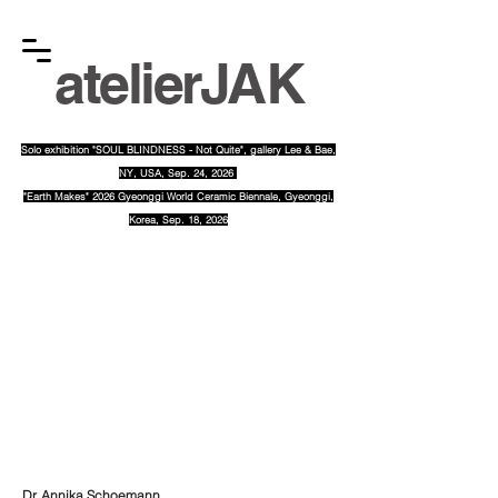
atelier
JAK
Solo exhibition "SOUL BLINDNESS - Not Quite", gallery Lee & Bae
,
NY, USA, Sep. 24, 2026
"Earth Makes" 2026 Gyeonggi World Ceramic Biennale, Gyeonggi,
Korea, Sep. 18, 2026
​gha
Dr. Annika Schoemann