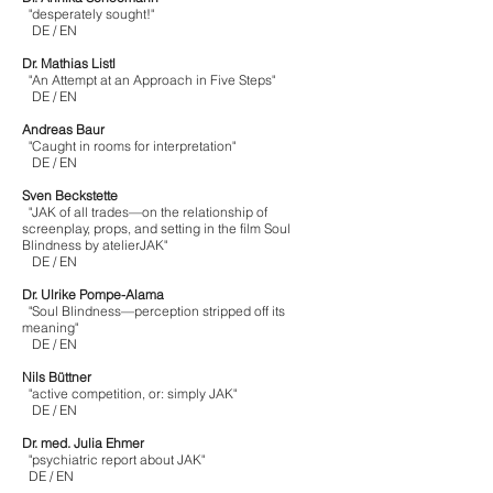
"desperately sought!"
DE
/
EN
Dr. Mathias Listl
"An Attempt at an Approach in Five Steps"
DE
/
EN
Andreas Baur
"Caught in rooms for interpretation"
DE
/
EN
Sven Beckstette
"JAK of all trades—on the relationship of
screenplay, props, and setting in the film Soul
Blindness by atelierJAK"
DE
/
EN
Dr. Ulrike Pompe-Alama
"Soul Blindness—perception stripped off its
meaning"
DE
/
EN
Nils Büttner
"active competition, or: simply JAK"
DE
/
EN
Dr. med. Julia Ehmer
"
psychiatric report about JAK"
DE
/
EN