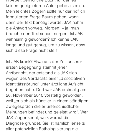
in Arbeit befindliche Buch, für den es
keinen geeigneteren Autor gebe als mich.
Mein leichtes Zögern sollte nur der höflich
formulierten Frage Raum geben, wann
denn der Text benötigt werde. JAK nahm
die Antwort vorweg. Morgen! – ja, man
brauche den Text schon morgen. Ist JAK
wahnsinnig geworden? Ich kenne JAK
lange und gut genug, um zu wissen, dass
sich diese Frage nicht stellt.
Ist JAK krank? Etwa aus der Zeit unserer
ersten Begegnung stammt jener
Arztbericht, der entstand als JAK sich
wegen des Verdachts einer „dissoziativen
Identitätsstörung“ unter ärztliche Aufsicht
begeben hatte. Dort war JAK erstmalig am
26. November 2010 vorstellig geworden,
weil „er sich als Künstler in einem ständigen
Zwiegespräch dreier unterschiedlicher
Meinungen befindet und geleitet wird“. Wer
JAK länger kennt, weiß worauf die
Diagnose gründet. Sie ist nämlich jenseits
aller potenziellen Pathologisierung die